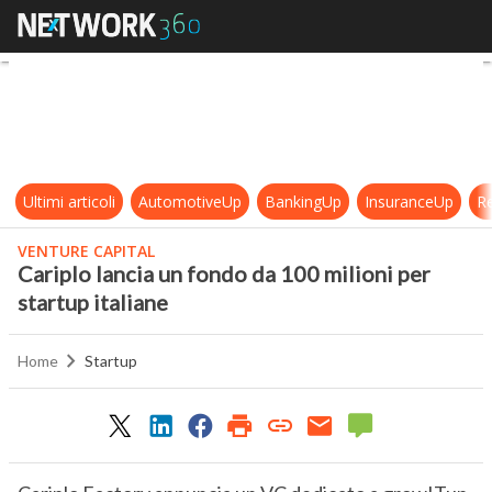
Cariplo lancia un fondo da 100 milio
Ultimi articoli
AutomotiveUp
BankingUp
InsuranceUp
Re
VENTURE CAPITAL
Cariplo lancia un fondo da 100 milioni per
startup italiane
Home
Startup