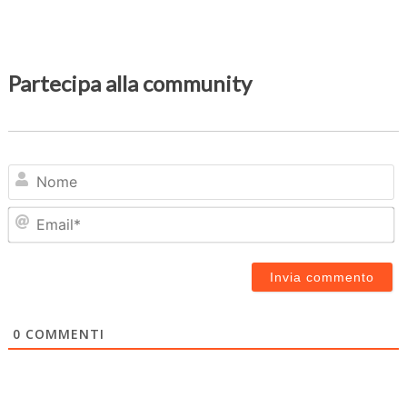
Partecipa alla community
N
Em
0
COMMENTI