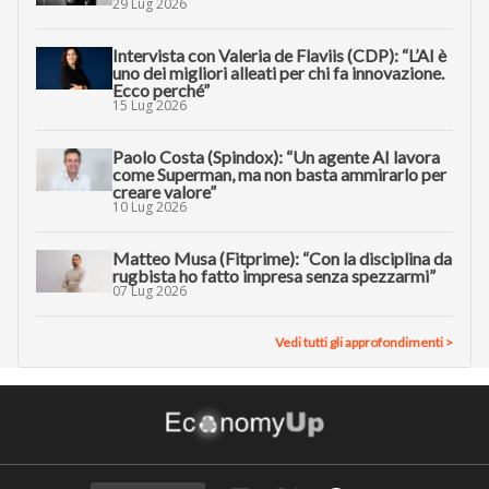
29 Lug 2026
Intervista con Valeria de Flaviis (CDP): “L’AI è
uno dei migliori alleati per chi fa innovazione.
Ecco perché”
15 Lug 2026
Paolo Costa (Spindox): “Un agente AI lavora
come Superman, ma non basta ammirarlo per
creare valore”
10 Lug 2026
Matteo Musa (Fitprime): “Con la disciplina da
rugbista ho fatto impresa senza spezzarmi”
07 Lug 2026
Vedi tutti gli approfondimenti >