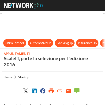
ScaleIT, parte la selezione per l’e
Ultimi articoli
AutomotiveUp
BankingUp
InsuranceUp
Re
APPUNTAMENTI
ScaleIT, parte la selezione per l’edizione
2016
Home
Startup