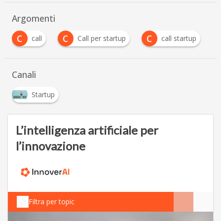
Argomenti
C
C
I
Call per startup
call startup
IAG
Canali
Startup
L’intelligenza artificiale per
l’innovazione
Filtra per topic