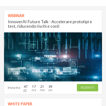
WEBINAR
InnoverAI Future Talk - Accelerare prototipi e
test, riducendo rischi e costi
47
17
21
37
Inizia tra
ISCRIVITI
WHITE PAPER