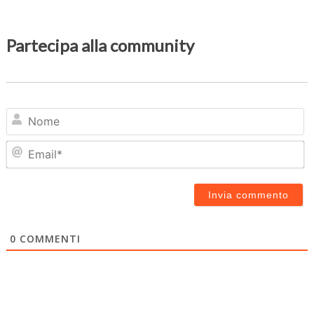
Partecipa alla community
N
Em
0
COMMENTI