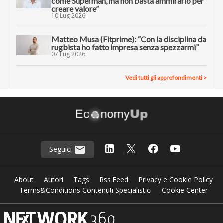
come Superman, ma non basta ammirarlo per
creare valore”
10 Lug 2026
Matteo Musa (Fitprime): “Con la disciplina da
rugbista ho fatto impresa senza spezzarmi”
07 Lug 2026
Vedi tutti gli approfondimenti >
Seguici
About
Autori
Tags
Rss Feed
Privacy e Cookie Policy
Terms&Conditions Contenuti Specialistici
Cookie Center