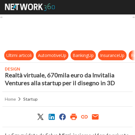
Realtà virtuale, 670mila euro da Inv
Ultimi articoli
AutomotiveUp
BankingUp
InsuranceUp
Re
DESIGN
Realtà virtuale, 670mila euro da Invitalia
Ventures alla startup per il disegno in 3D
Home
Startup