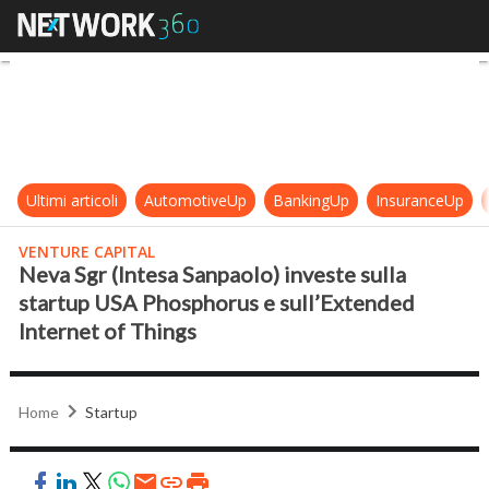
Neva Sgr (Intesa Sanpaolo) invest
Ultimi articoli
AutomotiveUp
BankingUp
InsuranceUp
VENTURE CAPITAL
Neva Sgr (Intesa Sanpaolo) investe sulla
startup USA Phosphorus e sull’Extended
Internet of Things
Home
Startup