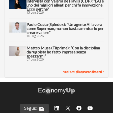
Intervista con Valeria de Flaviis (CDP): “L’AI è
uno dei migliori alleati per chi fa innovazione.
Ecco perché”
15 Lug 2026
Paolo Costa (Spindox): “Un agente AI lavora
come Superman, ma non basta ammirarlo per
creare valore”
10 Lug 2026
Matteo Musa (Fitprime): “Con la disciplina
da rugbista ho fatto impresa senza
spezzarmi”
07 Lug 2026
Vedi tutti gli approfondimenti >
Seguici