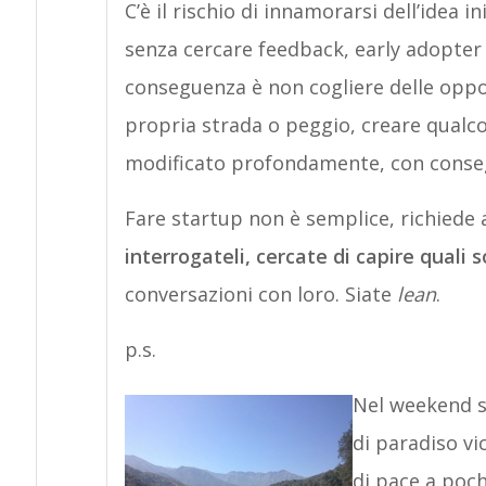
C’è il rischio di innamorarsi dell’idea 
senza cercare feedback, early adopter 
conseguenza è non cogliere delle oppor
propria strada o peggio, creare qualc
modificato profondamente, con conseg
Fare startup non è semplice, richiede
interrogateli, cercate di capire quali s
conversazioni con loro. Siate
lean
.
p.s.
Nel weekend s
di paradiso vi
di pace a poch