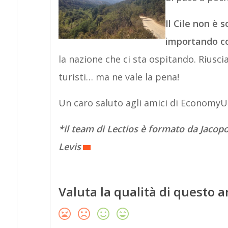
Il Cile non è
importando c
la nazione che ci sta ospitando. Riusc
turisti… ma ne vale la pena!
Un caro saluto agli amici di EconomyUp 
*il team di Lectios è formato da Jac
Levis
Valuta la qualità di questo a