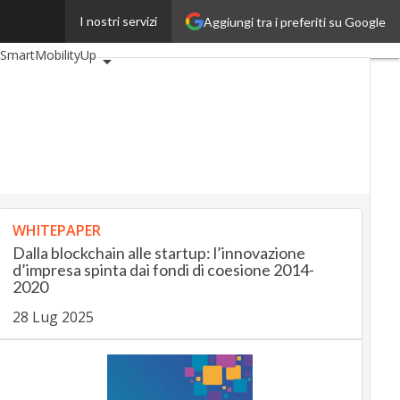
I nostri servizi
Aggiungi tra i preferiti su Google
eUp
BankingUp
SmartMobilityUp
WHITEPAPER
Dalla blockchain alle startup: l’innovazione
d’impresa spinta dai fondi di coesione 2014-
2020
28 Lug 2025