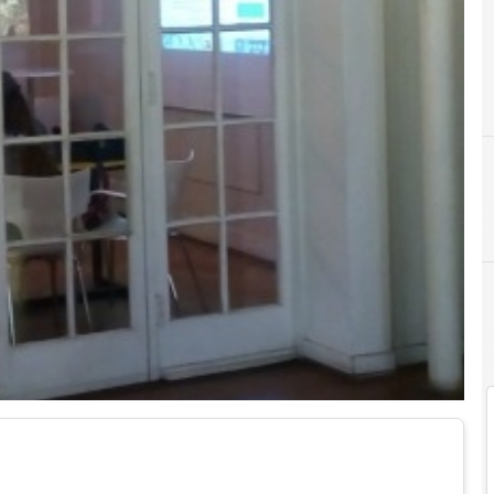
A
A
acceleratori startup
App