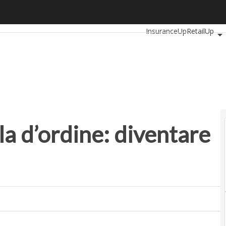
d’ordine: diventare una startup “lean”
Ultimi articoli
Automotiv
InsuranceUp
RetailUp
Proptech
Startup
a d’ordine: diventare