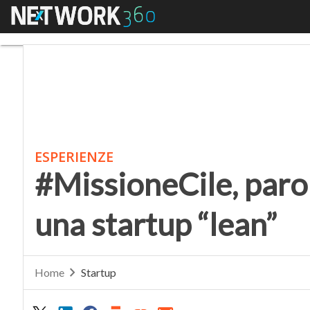
Menu
#MissioneCile, parola 
ESPERIENZE
#MissioneCile, parol
una startup “lean”
Home
Startup