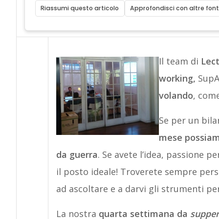
Riassumi questo articolo
Approfondisci con altre font
Il team di
Lec
working,
SupA
volando
, com
Se per un bil
mese possiamo
da guerra
. Se avete l’idea, passione p
il posto ideale! Troverete sempre pers
ad ascoltare e a darvi gli strumenti per
La nostra
quarta settimana da
suppe