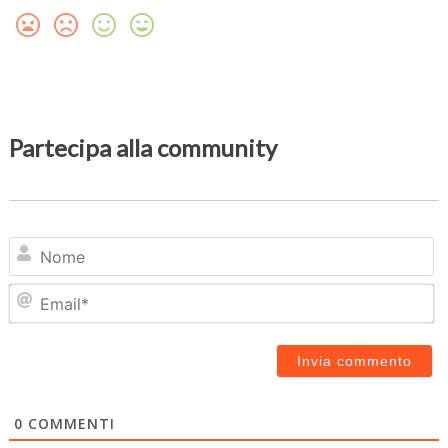
Partecipa alla community
N
Em
0
COMMENTI