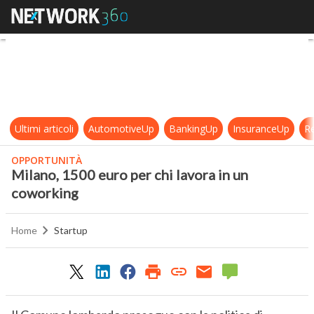
Milano, 1500 euro per chi lavora i
Ultimi articoli
AutomotiveUp
BankingUp
InsuranceUp
Re
OPPORTUNITÀ
Milano, 1500 euro per chi lavora in un
coworking
Home
Startup