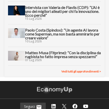
Intervista con Valeria de Flaviis (CDP): “L’AI è
uno dei migliori alleati per chi fa innovazione.
Ecco perché”
15 Lug 2026
Paolo Costa (Spindox): “Un agente AI lavora
come Superman, ma non basta ammirarlo per
creare valore”
10 Lug 2026
Matteo Musa (Fitprime): “Con la disciplina da
rugbista ho fatto impresa senza spezzarmi”
07 Lug 2026
Vedi tutti gli approfondimenti >
Seguici