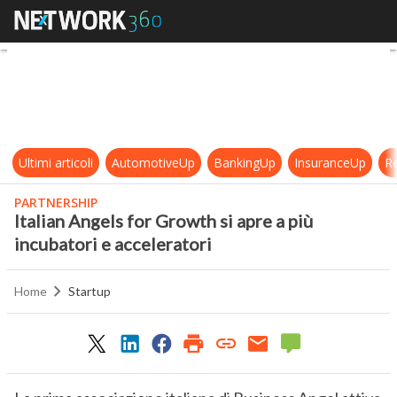
Italian Angels for Growth si apre a
Ultimi articoli
AutomotiveUp
BankingUp
InsuranceUp
Re
PARTNERSHIP
Italian Angels for Growth si apre a più
incubatori e acceleratori
Home
Startup