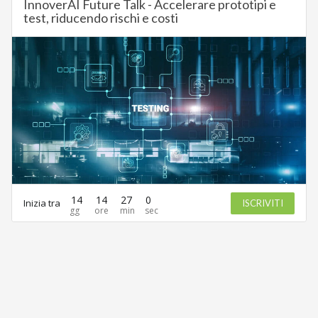
InnoverAI Future Talk - Accelerare prototipi e
test, riducendo rischi e costi
14
14
27
0
Inizia tra
ISCRIVITI