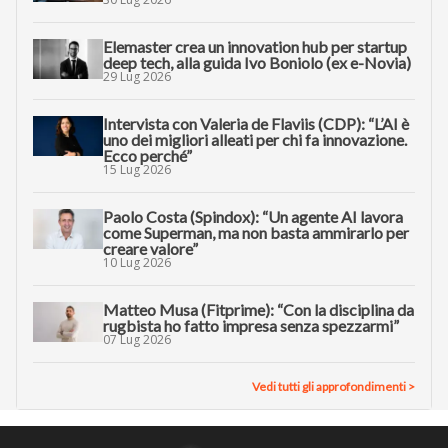
Elemaster crea un innovation hub per startup
deep tech, alla guida Ivo Boniolo (ex e-Novia)
29 Lug 2026
Intervista con Valeria de Flaviis (CDP): “L’AI è
uno dei migliori alleati per chi fa innovazione.
Ecco perché”
15 Lug 2026
Paolo Costa (Spindox): “Un agente AI lavora
come Superman, ma non basta ammirarlo per
creare valore”
10 Lug 2026
Matteo Musa (Fitprime): “Con la disciplina da
rugbista ho fatto impresa senza spezzarmi”
07 Lug 2026
Vedi tutti gli approfondimenti >