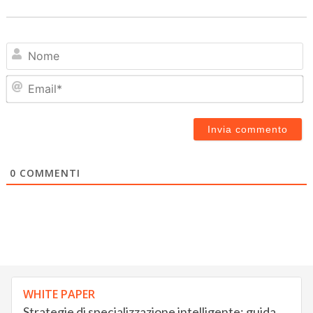
N
Em
0
COMMENTI
WHITE PAPER
Strategie di specializzazione intelligente: guida