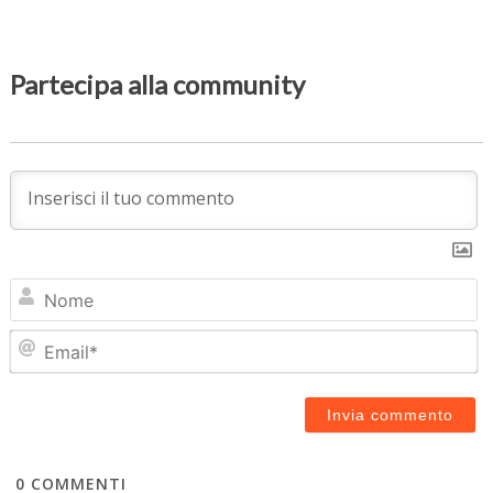
Partecipa alla community
N
Em
0
COMMENTI