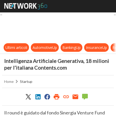
Intelligenza Artificiale Generativa,
Ultimi articoli
AutomotiveUp
BankingUp
InsuranceUp
Re
Intelligenza Artificiale Generativa, 18 milioni
per l’italiana Contents.com
Home
Startup
Il round è guidato dal fondo Sinergia Venture Fund