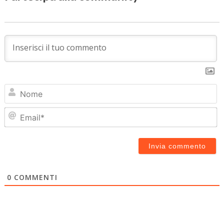
N
Em
0
COMMENTI