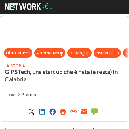
GIPSTech, una start up che è nata (
Ultimi articoli
AutomotiveUp
BankingUp
InsuranceUp
Re
LA STORIA
GIPSTech, una start up che è nata (e resta) in
Calabria
Home
Startup