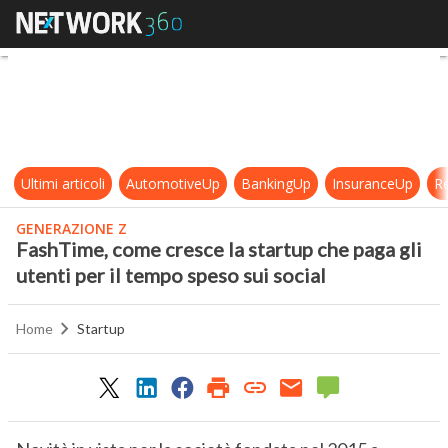
FashTime, come cresce la startup ch
Ultimi articoli
AutomotiveUp
BankingUp
InsuranceUp
Re
GENERAZIONE Z
FashTime, come cresce la startup che paga gli
utenti per il tempo speso sui social
Home
Startup