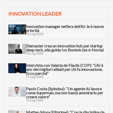
INNOVATION LEADER
Innovation manager nell’era dell’AI: le 6 nuove
priorità
30 Lug 2026
Elemaster crea un innovation hub per startup
deep tech, alla guida Ivo Boniolo (ex e-Novia)
29 Lug 2026
Intervista con Valeria de Flaviis (CDP): “L’AI è
uno dei migliori alleati per chi fa innovazione.
Ecco perché”
15 Lug 2026
Paolo Costa (Spindox): “Un agente AI lavora
come Superman, ma non basta ammirarlo per
creare valore”
10 Lug 2026
Matteo Musa (Fitprime): “Con la disciplina da