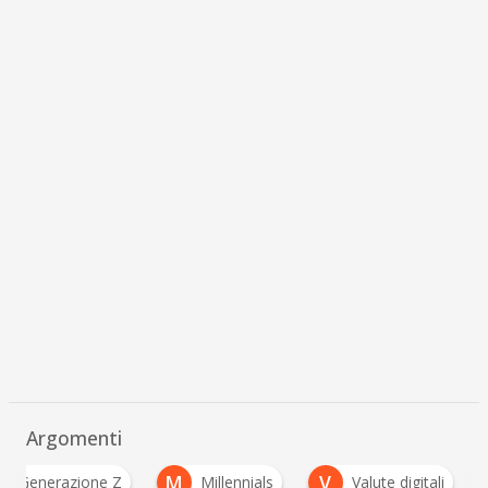
Argomenti
M
V
Generazione Z
Millennials
Valute digitali