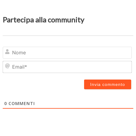
Partecipa alla community
N
Em
0
COMMENTI