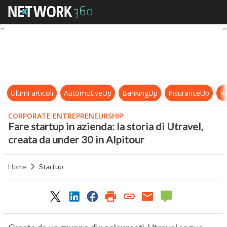
Fare startup in azienda: la storia d
Ultimi articoli
AutomotiveUp
BankingUp
InsuranceUp
Re
CORPORATE ENTREPRENEURSHIP
Fare startup in azienda: la storia di Utravel,
creata da under 30 in Alpitour
Home
Startup