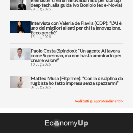
Elemaster crea un innovation hub per startup
deep tech, alla guida Ivo Boniolo (ex e-Novia)
29 Lug 2026
Intervista con Valeria de Flaviis (CDP): “L’AI è
uno dei migliori alleati per chi fa innovazione.
Ecco perché”
15 Lug 2026
Paolo Costa (Spindox): “Un agente AI lavora
come Superman, ma non basta ammirarlo per
creare valore”
10 Lug 2026
Matteo Musa (Fitprime): “Con la disciplina da
rugbista ho fatto impresa senza spezzarmi”
07 Lug 2026
Vedi tutti gli approfondimenti >