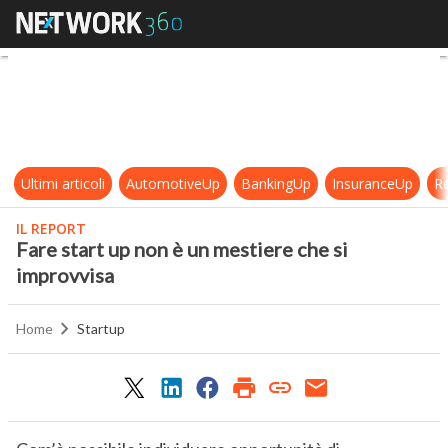
Fare start up non è un mestiere ch
Ultimi articoli
AutomotiveUp
BankingUp
InsuranceUp
Re
IL REPORT
Fare start up non è un mestiere che si
improvvisa
Home
Startup