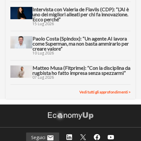
Intervista con Valeria de Flaviis (CDP): “L’AI è
uno dei migliori alleati per chi fa innovazione.
Ecco perché”
15 Lug 2026
Paolo Costa (Spindox): “Un agente AI lavora
come Superman, ma non basta ammirarlo per
creare valore”
10 Lug 2026
Matteo Musa (Fitprime): “Con la disciplina da
rugbista ho fatto impresa senza spezzarmi”
07 Lug 2026
Vedi tutti gli approfondimenti >
Seguici