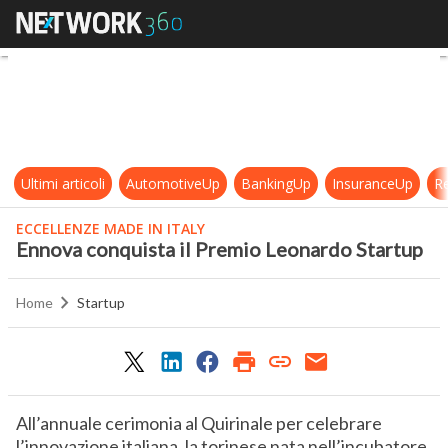
Ennova conquista il Premio Leona
Ultimi articoli
AutomotiveUp
BankingUp
InsuranceUp
Re
ECCELLENZE MADE IN ITALY
Ennova conquista il Premio Leonardo Startup
Home
Startup
All’annuale cerimonia al Quirinale per celebrare
l’innovazione italiana, la torinese nata nell’incubatore