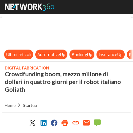
Crowdfunding boom, mezzo milione di
Ultimi articoli
AutomotiveUp
BankingUp
InsuranceUp
Re
DIGITAL FABRICATION
Crowdfunding boom, mezzo milione di
dollari in quattro giorni per il robot italiano
Goliath
Home
Startup