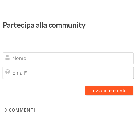
Partecipa alla community
N
Em
0
COMMENTI