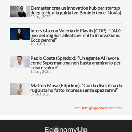
Elemaster crea un innovation hub per startup
deep tech, alla guida Ivo Boniolo (ex e-Novia)
29 Lug 2026
Intervista con Valeria de Flaviis (CDP): “L’AI è
uno dei migliori alleati per chi fa innovazione.
Ecco perché”
15 Lug 2026
Paolo Costa (Spindox): “Un agente AI lavora
come Superman, ma non basta ammirarlo per
creare valore”
10 Lug 2026
Matteo Musa (Fitprime): “Con la disciplina da
rugbista ho fatto impresa senza spezzarmi”
07 Lug 2026
Vedi tutti gli approfondimenti >