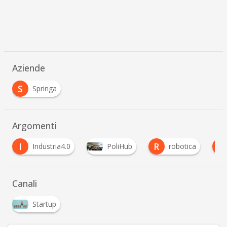
Aziende
S
Springa
Argomenti
I
R
S
Industria4.0
PoliHub
robotica
Canali
Startup