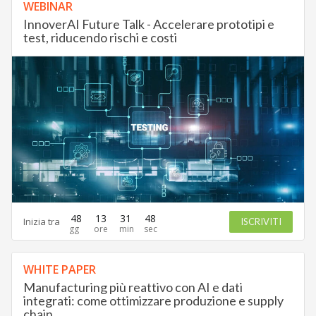
WEBINAR
InnoverAI Future Talk - Accelerare prototipi e
test, riducendo rischi e costi
48
13
31
47
Inizia tra
ISCRIVITI
WHITE PAPER
Manufacturing più reattivo con AI e dati
integrati: come ottimizzare produzione e supply
chain