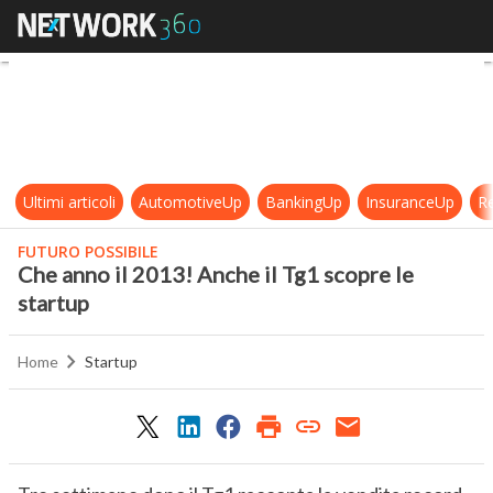
Che anno il 2013! Anche il Tg1 scop
Ultimi articoli
AutomotiveUp
BankingUp
InsuranceUp
Re
FUTURO POSSIBILE
Che anno il 2013! Anche il Tg1 scopre le
startup
Home
Startup