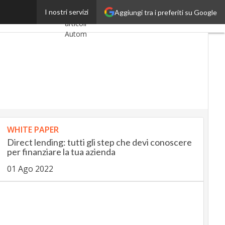
le grandi aziende
I nostri servizi
Aggiungi tra i preferiti su Google
Ultimi
articoli
AutomotiveUp
BankingUp
InsuranceUp
RetailUp
WHITE PAPER
SmartMobilityUp
Direct lending: tutti gli step che devi conoscere
per finanziare la tua azienda
Proptech
01 Ago 2022
Startup