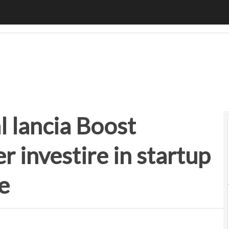
ncia Boost Innovation, fondo per investire in startup con 
 lancia Boost
r investire in startup
e