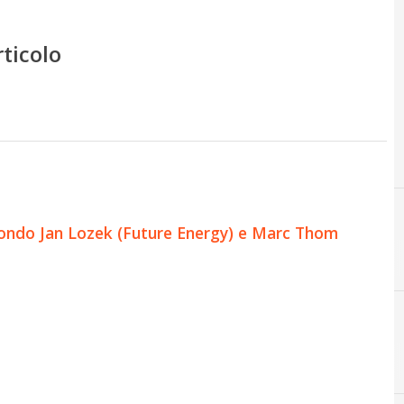
rticolo
condo Jan Lozek (Future Energy) e Marc Thom
C
CDP Venture Capital - Fondo 