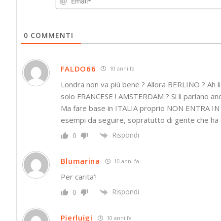
0
COMMENTI
FALDO66
10 anni fa
Londra non va più bene ? Allora BERLINO ? Ah l
solo FRANCESE ! AMSTERDAM ? Sì li parlano anche
Ma fare base in ITALIA proprio NON ENTRA IN
esempi da seguire, sopratutto di gente che ha
Rispondi
0
Blumarina
10 anni fa
Per carita’!
Rispondi
0
Pierluigi
10 anni fa