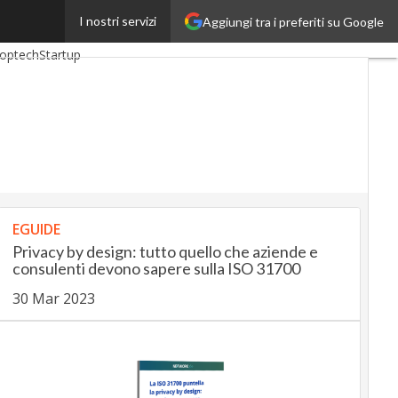
I nostri servizi
Aggiungi tra i preferiti su Google
nkingUp
InsuranceUp
optech
Startup
EGUIDE
Privacy by design: tutto quello che aziende e
consulenti devono sapere sulla ISO 31700
30 Mar 2023