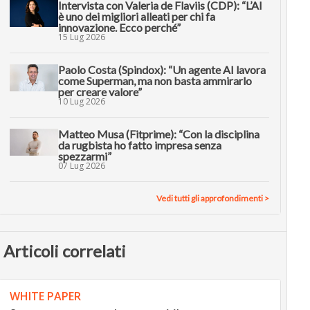
Intervista con Valeria de Flaviis (CDP): “L’AI
è uno dei migliori alleati per chi fa
innovazione. Ecco perché”
15 Lug 2026
Paolo Costa (Spindox): “Un agente AI lavora
come Superman, ma non basta ammirarlo
per creare valore”
10 Lug 2026
Matteo Musa (Fitprime): “Con la disciplina
da rugbista ho fatto impresa senza
spezzarmi”
07 Lug 2026
Vedi tutti gli approfondimenti >
Articoli correlati
WHITE PAPER