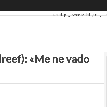
reef): «Me ne vado da Londra»
Ultimi articoli
AutomotiveUp
Ba
RetailUp
SmartMobilityUp
Pr
dreef): «Me ne vado