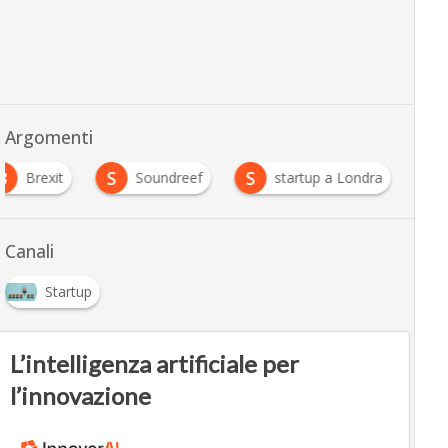
Argomenti
B
S
S
Brexit
Soundreef
startup a Londra
Canali
Startup
L’intelligenza artificiale per
l’innovazione