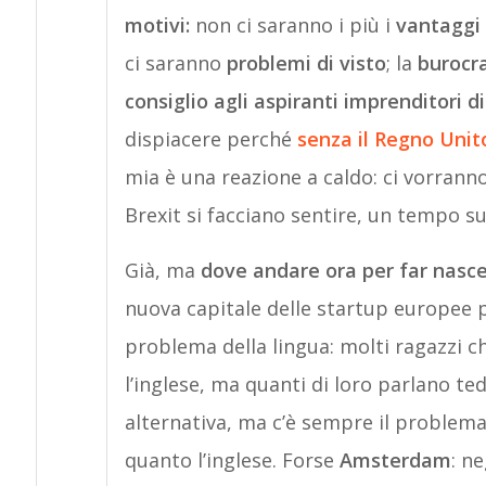
motivi:
non ci saranno i più i
vantaggi 
ci saranno
problemi di visto
; la
burocr
consiglio agli aspiranti imprenditori d
dispiacere perché
senza il Regno Uni
mia è una reazione a caldo: ci vorranno
Brexit si facciano sentire, un tempo s
Già, ma
dove andare ora per far nasc
nuova capitale delle startup europee
problema della lingua: molti ragazzi 
l’inglese, ma quanti di loro parlano t
alternativa, ma c’è sempre il problema 
quanto l’inglese. Forse
Amsterdam
: ne