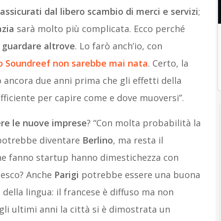
assicurati dal libero scambio di merci e servizi
;
azia
sarà molto più complicata. Ecco perché
i guardare altrove
. Lo farò anch’io, con
to Soundreef non sarebbe mai nata
. Certo, la
 ancora due anni prima che gli effetti della
ufficiente per capire come e dove muoversi”.
ere le nuove imprese
? “Con molta probabilità la
 potrebbe diventare
Berlino
, ma resta il
che fanno startup hanno dimestichezza con
edesco? Anche
Parigi
potrebbe essere una buona
della lingua: il francese è diffuso ma non
gli ultimi anni la città si è dimostrata un