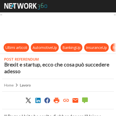
Brexit e startup, ecco che cosa p
Ultimi articoli
AutomotiveUp
BankingUp
InsuranceUp
Re
POST REFERENDUM
Brexit e startup, ecco che cosa può succedere
adesso
Home
Lavoro