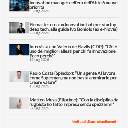
Innovation manager nell’era dell’AI: le 6 nuove
priorità
30 Lug 2026
Elemaster crea un innovation hub per startup
deep tech, alla guida Ivo Boniolo (ex e-Novia)
29 Lug 2026
Intervista con Valeria de Flaviis (CDP): “L’AI è
uno dei migliori alleati per chi fa innovazione.
Ecco perché”
15 Lug 2026
Paolo Costa (Spindox): “Un agente AI lavora
come Superman, ma non basta ammirarlo per
creare valore”
10 Lug 2026
Matteo Musa (Fitprime): “Con la disciplina da
rugbista ho fatto impresa senza spezzarmi”
07 Lug 2026
Vedi tutti gli approfondimenti >