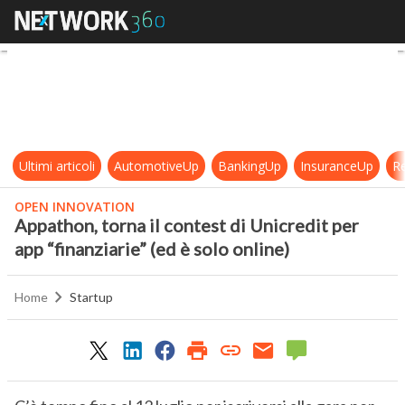
Appathon, torna il contest di Unicre
Ultimi articoli
AutomotiveUp
BankingUp
InsuranceUp
Re
OPEN INNOVATION
Appathon, torna il contest di Unicredit per
app “finanziarie” (ed è solo online)
Home
Startup