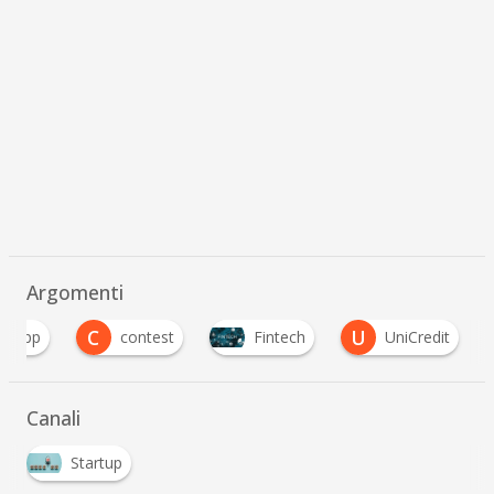
Argomenti
C
U
App
contest
Fintech
UniCredit
Canali
Startup