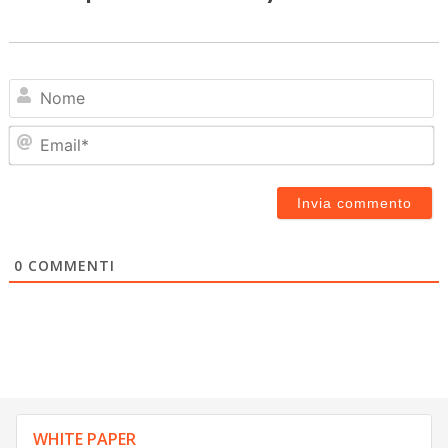
N
Em
0
COMMENTI
WHITE PAPER