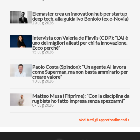
Elemaster crea un innovation hub per startup
deep tech, alla guida Ivo Boniolo (ex e-Novia)
29 Lug 2026
Intervista con Valeria de Flaviis (CDP): “L’AI è
uno dei migliori alleati per chi fa innovazione.
Ecco perché”
15 Lug 2026
Paolo Costa (Spindox): “Un agente AI lavora
come Superman, ma non basta ammirarlo per
creare valore”
10 Lug 2026
Matteo Musa (Fitprime): “Con la disciplina da
rugbista ho fatto impresa senza spezzarmi”
07 Lug 2026
Vedi tutti gli approfondimenti >