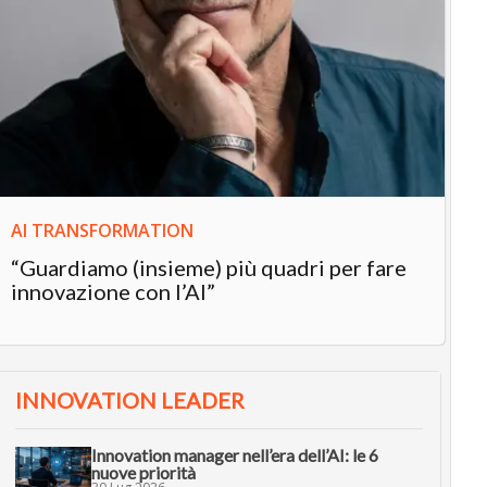
IN
In
“L
in
AI TRANSFORMATION
“Guardiamo (insieme) più quadri per fare
innovazione con l’AI”
INNOVATION LEADER
Innovation manager nell’era dell’AI: le 6
nuove priorità