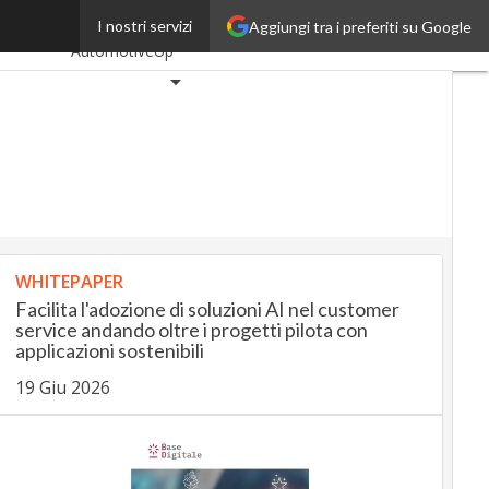
 digitale
I nostri servizi
Aggiungi tra i preferiti su Google
Ultimi articoli
AutomotiveUp
BankingUp
InsuranceUp
RetailUp
SmartMobilityUp
Proptech
Startup
WHITEPAPER
Facilita l'adozione di soluzioni AI nel customer
service andando oltre i progetti pilota con
applicazioni sostenibili
19 Giu 2026