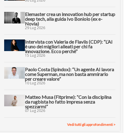
30 Lug 2026
Elemaster crea un innovation hub per startup
deep tech, alla guida Ivo Boniolo (ex e-
Novia)
29 Lug 2026
Intervista con Valeria de Flaviis (CDP): “L’AI
è uno dei migliori alleati per chi fa
innovazione. Ecco perché”
15 Lug 2026
Paolo Costa (Spindox): “Un agente AI lavora
come Superman, ma non basta ammirarlo
per creare valore”
10 Lug 2026
Matteo Musa (Fitprime): “Con la disciplina
da rugbista ho fatto impresa senza
spezzarmi”
07 Lug 2026
Vedi tutti gli approfondimenti >