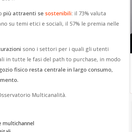
no
più attraenti se
sostenibili
: il 73% valuta
o su temi etici e sociali, il 57% le premia nelle
curazioni
sono i settori per i quali gli utenti
li in tutte le fasi del path to purchase, in modo
ozio fisico resta centrale in largo consumo,
amento.
Osservatorio Multicanalità.
 è multichannel
itali