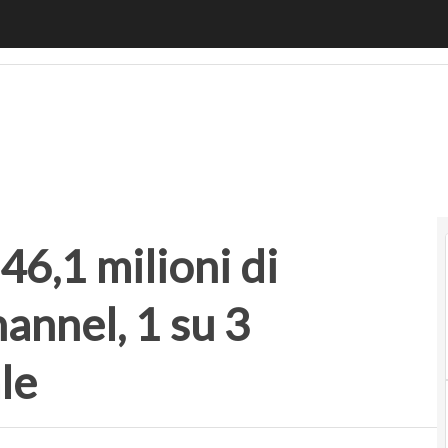
1 milioni di consumatori multichannel, 1 su 3 “diplomato” in
46,1 milioni di
annel, 1 su 3
le