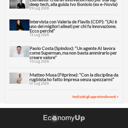
deep tech, alla guida Ivo Boniolo (ex e-Novia)
29 Lug 2026
Intervista con Valeria de Flaviis (CDP): “L’AI è
uno dei migliori alleati per chi fa innovazione.
Ecco perché”
15 Lug 2026
Paolo Costa (Spindox): “Un agente AI lavora
come Superman, ma non basta ammirarlo per
creare valore”
10 Lug 2026
Matteo Musa (Fitprime): “Con la disciplina da
rugbista ho fatto impresa senza spezzarmi”
07 Lug 2026
Vedi tutti gli approfondimenti >