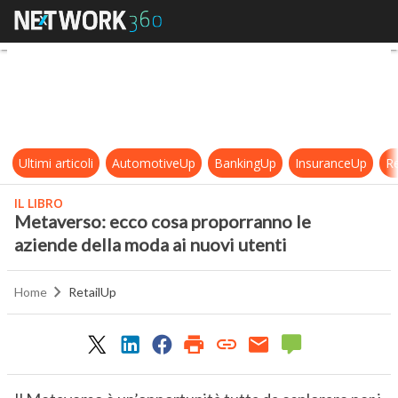
Metaverso: ecco cosa proporranno 
Ultimi articoli
AutomotiveUp
BankingUp
InsuranceUp
Re
IL LIBRO
Metaverso: ecco cosa proporranno le
aziende della moda ai nuovi utenti
Home
RetailUp