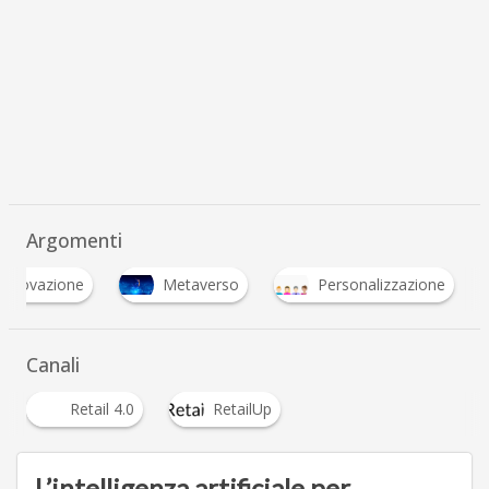
Argomenti
 Innovazione
Metaverso
Personalizzazione
Canali
Retail 4.0
RetailUp
L’intelligenza artificiale per