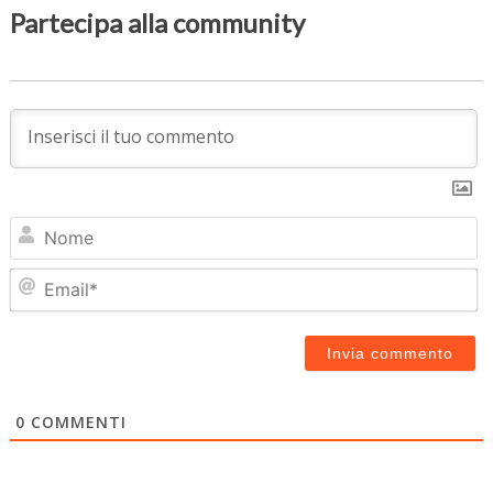
Partecipa alla community
N
Em
0
COMMENTI