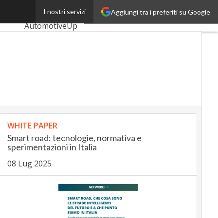
raffico
I nostri servizi
Aggiungi tra i preferiti su Google
Ultimi articoli
AutomotiveUp
BankingUp
InsuranceUp
RetailUp
SmartMobilityUp
WHITE PAPER
Proptech
Smart road: tecnologie, normativa e
Startup
sperimentazioni in Italia
08 Lug 2025