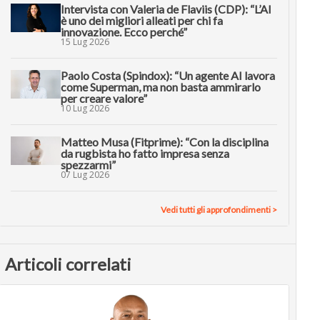
Intervista con Valeria de Flaviis (CDP): “L’AI
è uno dei migliori alleati per chi fa
innovazione. Ecco perché”
15 Lug 2026
Paolo Costa (Spindox): “Un agente AI lavora
come Superman, ma non basta ammirarlo
per creare valore”
10 Lug 2026
Matteo Musa (Fitprime): “Con la disciplina
da rugbista ho fatto impresa senza
spezzarmi”
07 Lug 2026
Vedi tutti gli approfondimenti >
Articoli correlati