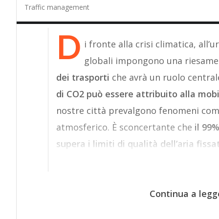
Traffic management
D
i fronte alla crisi climatica, all
globali impongono una riesame cr
dei trasporti
che avrà un ruolo centrale
di CO2 può essere attribuito alla mobi
nostre città prevalgono fenomeni come
atmosferico. È sconcertante che
il 99
supera i limiti di qualità dell’aria fissa
Continua a legg