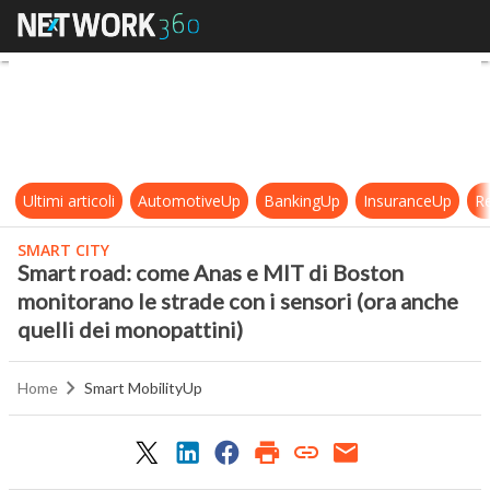
Smart road: come Anas e MIT di Bos
Ultimi articoli
AutomotiveUp
BankingUp
InsuranceUp
Re
SMART CITY
Smart road: come Anas e MIT di Boston
monitorano le strade con i sensori (ora anche
quelli dei monopattini)
Home
Smart MobilityUp