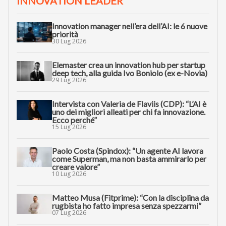
INNOVATION LEADER
Innovation manager nell’era dell’AI: le 6 nuove
priorità
30 Lug 2026
Elemaster crea un innovation hub per startup
deep tech, alla guida Ivo Boniolo (ex e-Novia)
29 Lug 2026
Intervista con Valeria de Flaviis (CDP): “L’AI è
uno dei migliori alleati per chi fa innovazione.
Ecco perché”
15 Lug 2026
Paolo Costa (Spindox): “Un agente AI lavora
come Superman, ma non basta ammirarlo per
creare valore”
10 Lug 2026
Matteo Musa (Fitprime): “Con la disciplina da
rugbista ho fatto impresa senza spezzarmi”
07 Lug 2026