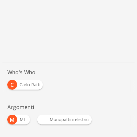
Who's Who
C
Carlo Ratti
Argomenti
M
MIT
Monopattini elettrici