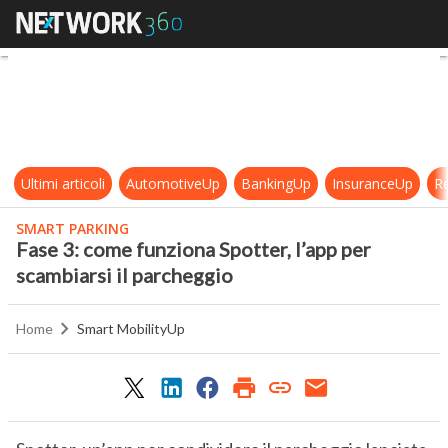
Fase 3: come funziona Spotter, l’ap
Ultimi articoli
AutomotiveUp
BankingUp
InsuranceUp
Re
SMART PARKING
Fase 3: come funziona Spotter, l’app per
scambiarsi il parcheggio
Home
Smart MobilityUp