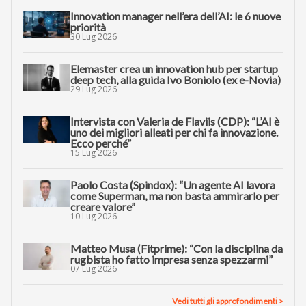
Innovation manager nell’era dell’AI: le 6 nuove
priorità
30 Lug 2026
Elemaster crea un innovation hub per startup
deep tech, alla guida Ivo Boniolo (ex e-Novia)
29 Lug 2026
Intervista con Valeria de Flaviis (CDP): “L’AI è
uno dei migliori alleati per chi fa innovazione.
Ecco perché”
15 Lug 2026
Paolo Costa (Spindox): “Un agente AI lavora
come Superman, ma non basta ammirarlo per
creare valore”
10 Lug 2026
Matteo Musa (Fitprime): “Con la disciplina da
rugbista ho fatto impresa senza spezzarmi”
07 Lug 2026
Vedi tutti gli approfondimenti >