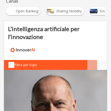
Canali
Sharing Mobility
Smart City
Smart Mobi
L’intelligenza artificiale per
l’innovazione
Filtra per topic