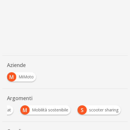
Aziende
M
MiMoto
Argomenti
M
S
ust Eat
Mobilità sostenibile
scooter sharing