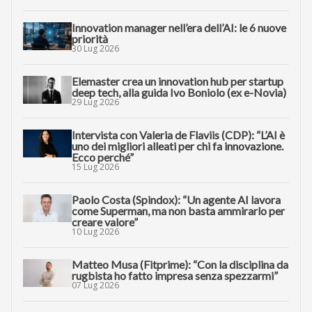
Innovation manager nell’era dell’AI: le 6 nuove
priorità
30 Lug 2026
Elemaster crea un innovation hub per startup
deep tech, alla guida Ivo Boniolo (ex e-Novia)
29 Lug 2026
Intervista con Valeria de Flaviis (CDP): “L’AI è
uno dei migliori alleati per chi fa innovazione.
Ecco perché”
15 Lug 2026
Paolo Costa (Spindox): “Un agente AI lavora
come Superman, ma non basta ammirarlo per
creare valore”
10 Lug 2026
Matteo Musa (Fitprime): “Con la disciplina da
rugbista ho fatto impresa senza spezzarmi”
07 Lug 2026