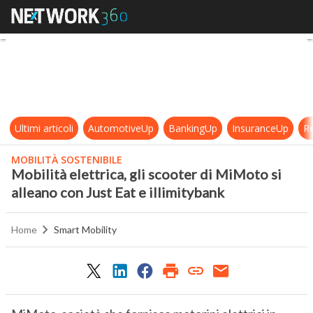
Mobilità elettrica, gli scooter di M
Ultimi articoli
AutomotiveUp
BankingUp
InsuranceUp
Re
MOBILITÀ SOSTENIBILE
Mobilità elettrica, gli scooter di MiMoto si
alleano con Just Eat e illimitybank
Home
Smart Mobility