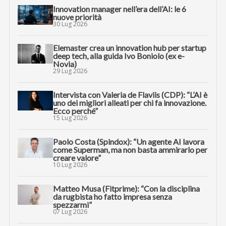
Innovation manager nell’era dell’AI: le 6
nuove priorità
30 Lug 2026
Elemaster crea un innovation hub per startup
deep tech, alla guida Ivo Boniolo (ex e-
Novia)
29 Lug 2026
Intervista con Valeria de Flaviis (CDP): “L’AI è
uno dei migliori alleati per chi fa innovazione.
Ecco perché”
15 Lug 2026
Paolo Costa (Spindox): “Un agente AI lavora
come Superman, ma non basta ammirarlo per
creare valore”
10 Lug 2026
Matteo Musa (Fitprime): “Con la disciplina
da rugbista ho fatto impresa senza
spezzarmi”
07 Lug 2026