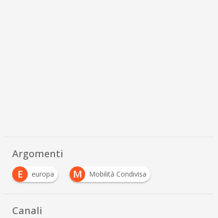
Argomenti
E
M
europa
Mobilità Condivisa
…
Canali