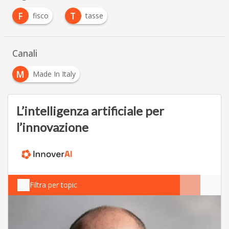
F
T
fisco
tasse
Canali
M
Made In Italy
L’intelligenza artificiale per
l’innovazione
Filtra per topic