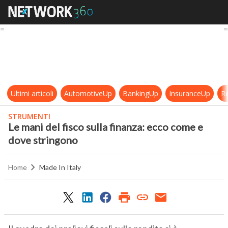
Le mani del fisco sulla finanza: e
Ultimi articoli
AutomotiveUp
BankingUp
InsuranceUp
Re
STRUMENTI
Le mani del fisco sulla finanza: ecco come e
dove stringono
Home
Made In Italy