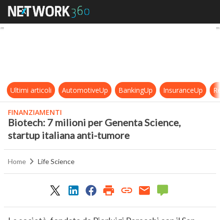
Biotech: 7 milioni per Genenta Scie
Ultimi articoli
AutomotiveUp
BankingUp
InsuranceUp
Re
FINANZIAMENTI
Biotech: 7 milioni per Genenta Science,
startup italiana anti-tumore
Home
Life Science
0