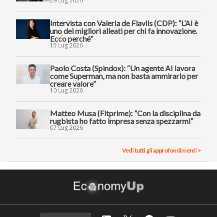
29 Lug 2026
Intervista con Valeria de Flaviis (CDP): “L’AI è
uno dei migliori alleati per chi fa innovazione.
Ecco perché”
15 Lug 2026
Paolo Costa (Spindox): “Un agente AI lavora
come Superman, ma non basta ammirarlo per
creare valore”
10 Lug 2026
Matteo Musa (Fitprime): “Con la disciplina da
rugbista ho fatto impresa senza spezzarmi”
07 Lug 2026
Vedi tutti gli approfondimenti >