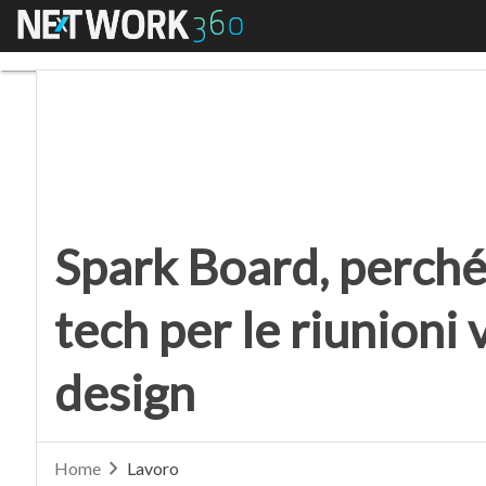
Menu
Spark Board, perché un
Spark Board, perché
tech per le riunioni
design
Home
Lavoro