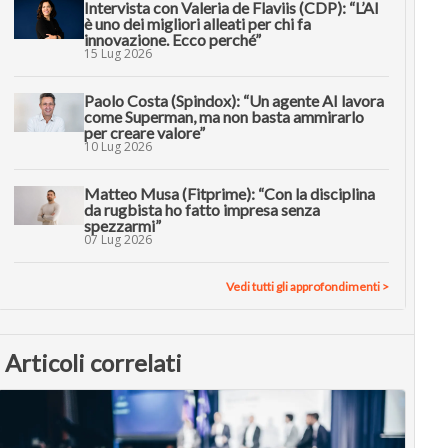
Intervista con Valeria de Flaviis (CDP): “L’AI
è uno dei migliori alleati per chi fa
innovazione. Ecco perché”
15 Lug 2026
Paolo Costa (Spindox): “Un agente AI lavora
come Superman, ma non basta ammirarlo
per creare valore”
10 Lug 2026
Matteo Musa (Fitprime): “Con la disciplina
da rugbista ho fatto impresa senza
spezzarmi”
07 Lug 2026
Vedi tutti gli approfondimenti >
Articoli correlati