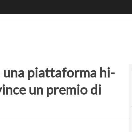
a piattaforma hi-tech per le riunioni vince un premio di d
 una piattaforma hi-
 vince un premio di