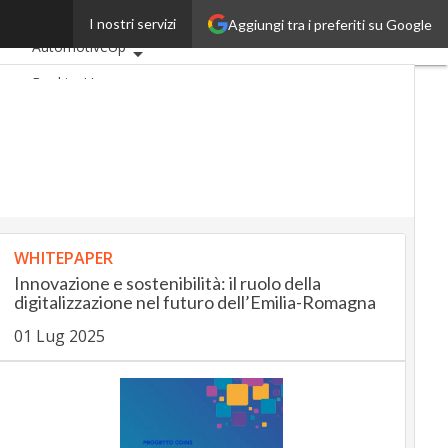
esign
I nostri servizi
Aggiungi tra i preferiti su Google
Ultimi articoli
AutomotiveUp
BankingUp
InsuranceUp
RetailUp
SmartMobilityUp
Proptech
Startup
WHITEPAPER
Innovazione e sostenibilità: il ruolo della
digitalizzazione nel futuro dell’Emilia-Romagna
01 Lug 2025