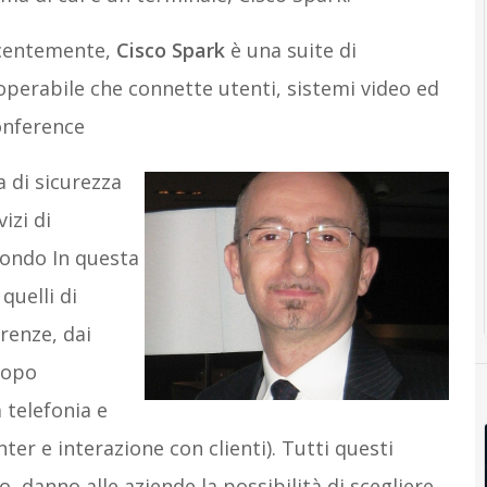
ecentemente,
Cisco Spark
è una suite di
perabile che connette utenti, sistemi video ed
conference
 di sicurezza
izi di
mondo In questa
quelli di
renze, dai
dopo
 telefonia e
er e interazione con clienti). Tutti questi
, danno alle aziende la possibilità di scegliere