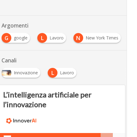
Argomenti
G
L
N
google
Lavoro
New York Times
Canali
L
Innovazione
Lavoro
L’intelligenza artificiale per
l’innovazione