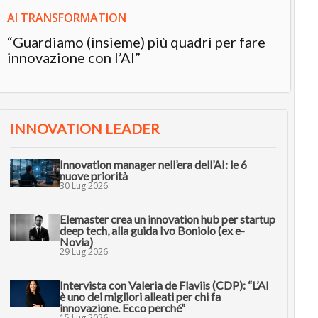
AI TRANSFORMATION
“Guardiamo (insieme) più quadri per fare
innovazione con l’AI”
INNOVATION LEADER
Innovation manager nell’era dell’AI: le 6
nuove priorità
30 Lug 2026
Elemaster crea un innovation hub per startup
deep tech, alla guida Ivo Boniolo (ex e-
Novia)
29 Lug 2026
Intervista con Valeria de Flaviis (CDP): “L’AI
è uno dei migliori alleati per chi fa
innovazione. Ecco perché”
15 Lug 2026