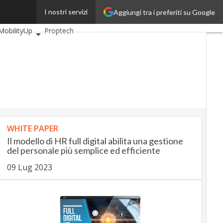
I nostri servizi
Aggiungi tra i preferiti su Google
BankingUp
MobilityUp
Proptech
WHITE PAPER
Il modello di HR full digital abilita una gestione
del personale più semplice ed efficiente
09 Lug 2023