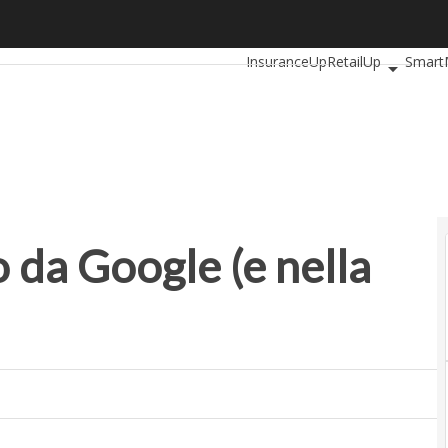
da Google (e nella web economy)
Ultimi articoli
AutomotiveUp
InsuranceUp
RetailUp
Smart
Startup
 da Google (e nella