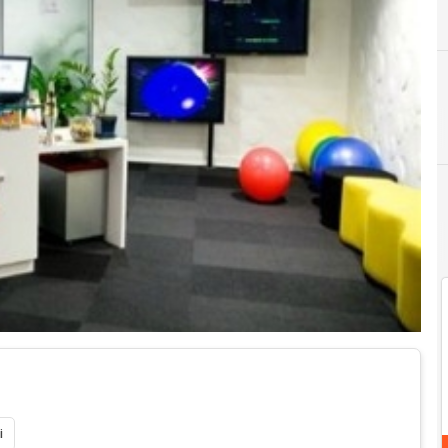
G
global
i