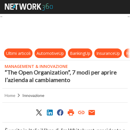
“The Open Organization”, 7 modi p
Ultimi articoli
AutomotiveUp
BankingUp
InsuranceUp
Re
MANAGEMENT & INNOVAZIONE
“The Open Organization”, 7 modi per aprire
l’azienda al cambiamento
Home
Innovazione