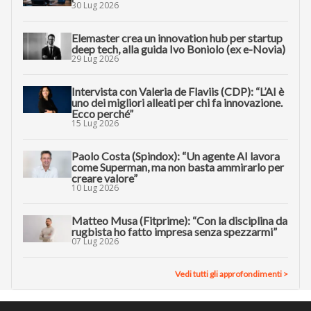
30 Lug 2026
Elemaster crea un innovation hub per startup
deep tech, alla guida Ivo Boniolo (ex e-Novia)
29 Lug 2026
Intervista con Valeria de Flaviis (CDP): “L’AI è
uno dei migliori alleati per chi fa innovazione.
Ecco perché”
15 Lug 2026
Paolo Costa (Spindox): “Un agente AI lavora
come Superman, ma non basta ammirarlo per
creare valore”
10 Lug 2026
Matteo Musa (Fitprime): “Con la disciplina da
rugbista ho fatto impresa senza spezzarmi”
07 Lug 2026
Vedi tutti gli approfondimenti >