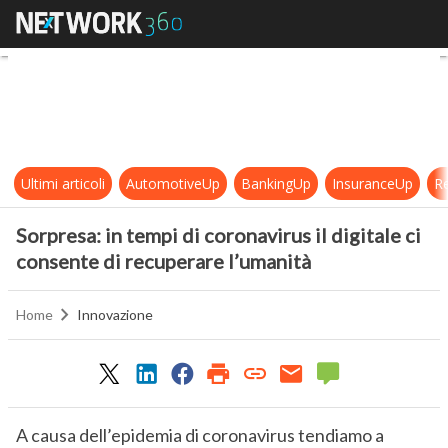
Sorpresa: in tempi di coronavirus il
Ultimi articoli
AutomotiveUp
BankingUp
InsuranceUp
Re
Sorpresa: in tempi di coronavirus il digitale ci
consente di recuperare l’umanità
Home
Innovazione
A causa dell’epidemia di coronavirus tendiamo a