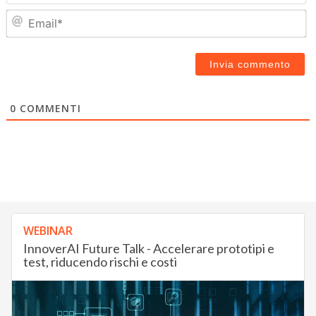
Em
0
COMMENTI
WEBINAR
InnoverAI Future Talk - Accelerare prototipi e
test, riducendo rischi e costi