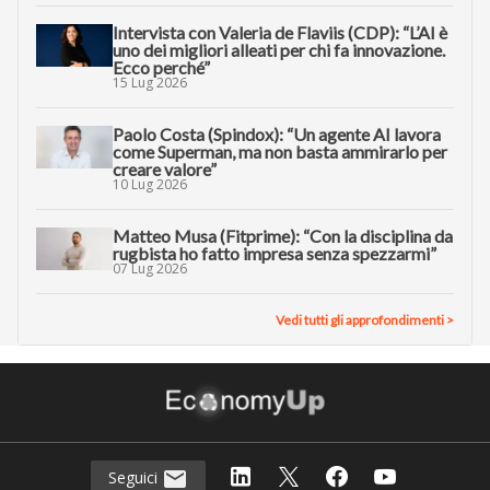
Intervista con Valeria de Flaviis (CDP): “L’AI è
uno dei migliori alleati per chi fa innovazione.
Ecco perché”
15 Lug 2026
Paolo Costa (Spindox): “Un agente AI lavora
come Superman, ma non basta ammirarlo per
creare valore”
10 Lug 2026
Matteo Musa (Fitprime): “Con la disciplina da
rugbista ho fatto impresa senza spezzarmi”
07 Lug 2026
Vedi tutti gli approfondimenti >
Seguici