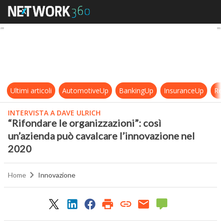
“Rifondare le organizzazioni”: cos
Ultimi articoli
AutomotiveUp
BankingUp
InsuranceUp
Re
INTERVISTA A DAVE ULRICH
“Rifondare le organizzazioni”: così
un’azienda può cavalcare l’innovazione nel
2020
Home
Innovazione