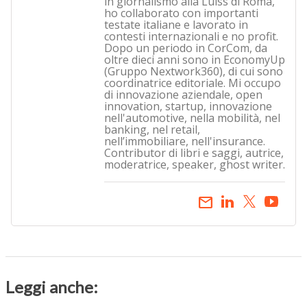
in giornalismo alla Luiss di Roma,
ho collaborato con importanti
testate italiane e lavorato in
contesti internazionali e no profit.
Dopo un periodo in CorCom, da
oltre dieci anni sono in EconomyUp
(Gruppo Nextwork360), di cui sono
coordinatrice editoriale. Mi occupo
di innovazione aziendale, open
innovation, startup, innovazione
nell'automotive, nella mobilità, nel
banking, nel retail,
nell’immobiliare, nell'insurance.
Contributor di libri e saggi, autrice,
moderatrice, speaker, ghost writer.
email
Leggi anche: