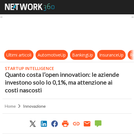
Quanto costa l’open innovation: le 
Ultimi articoli
AutomotiveUp
BankingUp
InsuranceUp
Re
STARTUP INTELLIGENCE
Quanto costa l’open innovation: le aziende
investono solo lo 0,1%, ma attenzione ai
costi nascosti
Home
Innovazione