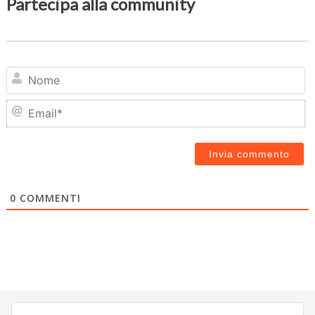
Partecipa alla community
N
Em
0
COMMENTI