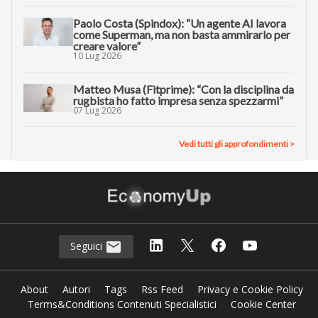
Paolo Costa (Spindox): “Un agente AI lavora
come Superman, ma non basta ammirarlo per
creare valore”
10 Lug 2026
Matteo Musa (Fitprime): “Con la disciplina da
rugbista ho fatto impresa senza spezzarmi”
07 Lug 2026
Vedi tutti gli approfondimenti >
Seguici
About
Autori
Tags
Rss Feed
Privacy e Cookie Policy
Terms&Conditions Contenuti Specialistici
Cookie Center