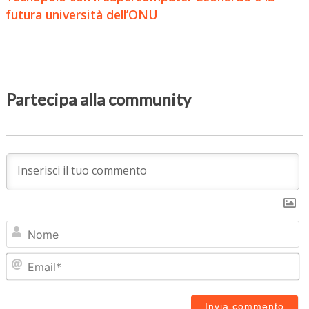
futura università dell’ONU
Partecipa alla community
N
Em