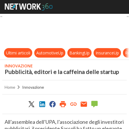
Pubblicità, editori e la caffeina del
Ultimi articoli
AutomotiveUp
BankingUp
InsuranceUp
Re
INNOVAZIONE
Pubblicità, editori e la caffeina delle startup
Home
Innovazione
All’assemblea dell’UPA, l’associazione degli investitori
pubblicitari, il presidente Sassoli ha fatto un elegante