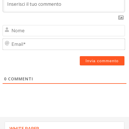
N
Em
0
COMMENTI
WHITE PAPER