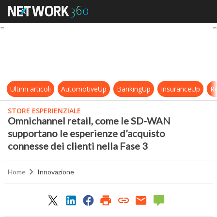
Omnichannel retail, come le SD-WA
Ultimi articoli
AutomotiveUp
BankingUp
InsuranceUp
Re
STORE ESPERIENZIALE
Omnichannel retail, come le SD-WAN
supportano le esperienze d’acquisto
connesse dei clienti nella Fase 3
Home
Innovazione