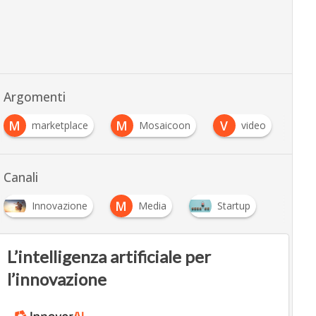
Argomenti
M
M
V
marketplace
Mosaicoon
video
Canali
M
Innovazione
Media
Startup
L’intelligenza artificiale per
l’innovazione