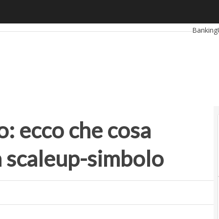
cco che cosa dicono i bilanci della scaleup-simbolo
Ultimi ar
Banking
RetailUp
Proptec
: ecco che cosa
la scaleup-simbolo