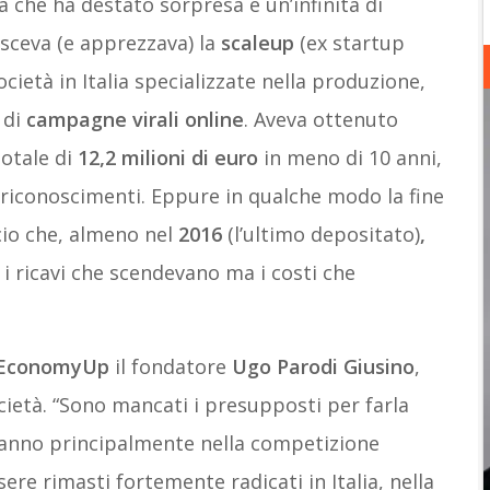
a che ha destato sorpresa e un’infinità di
sceva (e apprezzava) la
scaleup
(ex startup
ocietà in Italia specializzate nella produzione,
 di
campagne virali online
. Aveva ottenuto
totale di
12,2 milioni di euro
in meno di 10 anni,
 riconoscimenti. Eppure in qualche modo la fine
ncio che, almeno nel
2016
(l’ultimo depositato)
,
 i ricavi che scendevano ma i costi che
EconomyUp
il fondatore
Ugo Parodi Giusino
,
ietà. “Sono mancati i presupposti per farla
stanno principalmente nella competizione
ere rimasti fortemente radicati in Italia, nella