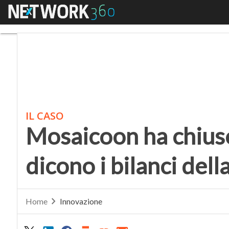
Menu
Mosaicoon ha chiuso: e
IL CASO
Mosaicoon ha chiuso
dicono i bilanci del
Home
Innovazione