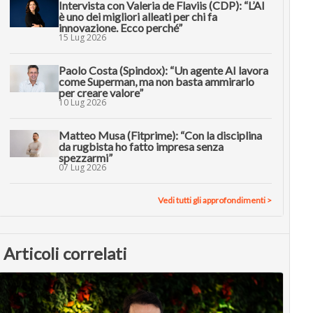
Intervista con Valeria de Flaviis (CDP): “L’AI
è uno dei migliori alleati per chi fa
innovazione. Ecco perché”
15 Lug 2026
Paolo Costa (Spindox): “Un agente AI lavora
come Superman, ma non basta ammirarlo
per creare valore”
10 Lug 2026
Matteo Musa (Fitprime): “Con la disciplina
da rugbista ho fatto impresa senza
spezzarmi”
07 Lug 2026
Vedi tutti gli approfondimenti >
Articoli correlati