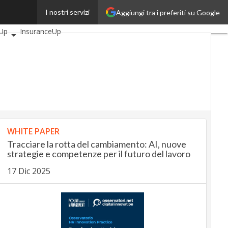
I nostri servizi
Aggiungi tra i preferiti su Google
ticoli
AutomotiveUp
Up
InsuranceUp
SmartMobilityUp
h
Startup
WHITE PAPER
Tracciare la rotta del cambiamento: AI, nuove
strategie e competenze per il futuro del lavoro
17 Dic 2025