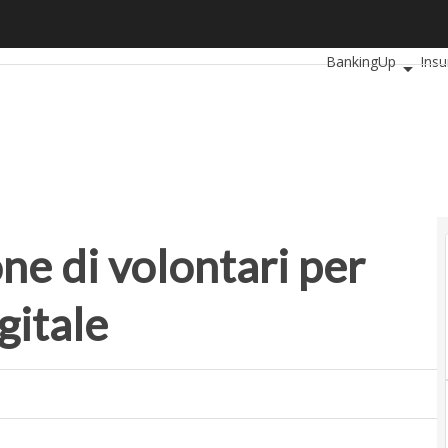
di volontari per l’alfabetizzazione digitale
Ultimi articoli
Auto
BankingUp
Ins
SmartMobilityUp
ne di volontari per
gitale