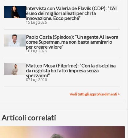
Intervista con Valeria de Flaviis (CDP): “L’AI
è uno dei migliori alleati per chi fa
innovazione. Ecco perché”
15 Lug 2026
Paolo Costa (Spindox): “Un agente AI lavora
come Superman, ma non basta ammirarlo
per creare valore”
10 Lug 2026
Matteo Musa (Fitprime): “Con la disciplina
da rugbista ho fatto impresa senza
spezzarmi”
07 Lug 2026
Vedi tutti gli approfondimenti >
Articoli correlati