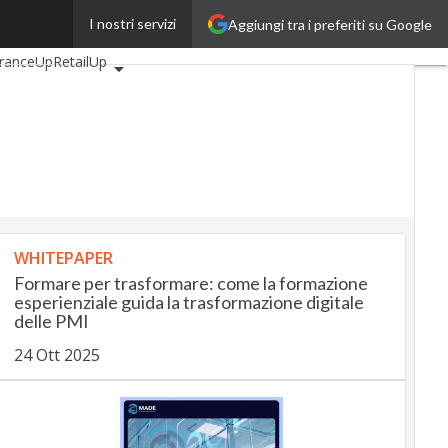
I nostri servizi
Aggiungi tra i preferiti su Google
motiveUp
uranceUp
RetailUp
Proptech
Startup
WHITEPAPER
Formare per trasformare: come la formazione
esperienziale guida la trasformazione digitale
delle PMI
24 Ott 2025