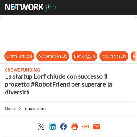
La startup Lorf chiude con success
Ultimi articoli
AutomotiveUp
BankingUp
InsuranceUp
Re
CROWDFUNDING
La startup Lorf chiude con successo il
progetto #RobotFriend per superare la
diversità
Home
Innovazione