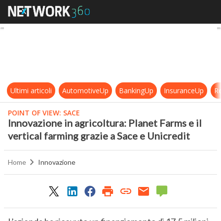
Innovazione in agricoltura: Planet F
Ultimi articoli
AutomotiveUp
BankingUp
InsuranceUp
Re
POINT OF VIEW: SACE
Innovazione in agricoltura: Planet Farms e il
vertical farming grazie a Sace e Unicredit
Home
Innovazione