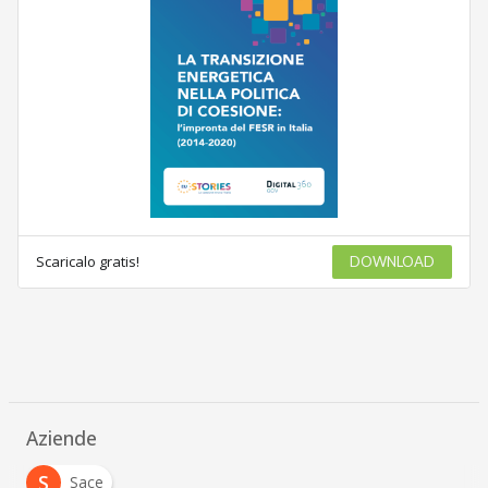
Scaricalo gratis!
DOWNLOAD
Aziende
S
Sace