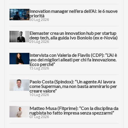
Innovation manager nell’era dell’AI: le 6 nuove
priorità
30 Lug 2026
Elemaster crea un innovation hub per startup
deep tech, alla guida Ivo Boniolo (ex e-Novia)
29 Lug 2026
Intervista con Valeria de Flaviis (CDP): “L’AI è
uno dei migliori alleati per chi fa innovazione.
Ecco perché”
15 Lug 2026
Paolo Costa (Spindox): “Un agente AI lavora
come Superman, ma non basta ammirarlo per
creare valore”
10 Lug 2026
Matteo Musa (Fitprime): “Con la disciplina da
rugbista ho fatto impresa senza spezzarmi”
07 Lug 2026