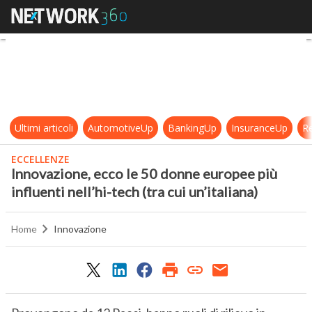
Innovazione, ecco le 50 donne europe
Ultimi articoli
AutomotiveUp
BankingUp
InsuranceUp
Re
ECCELLENZE
Innovazione, ecco le 50 donne europee più
influenti nell’hi-tech (tra cui un’italiana)
Home
Innovazione