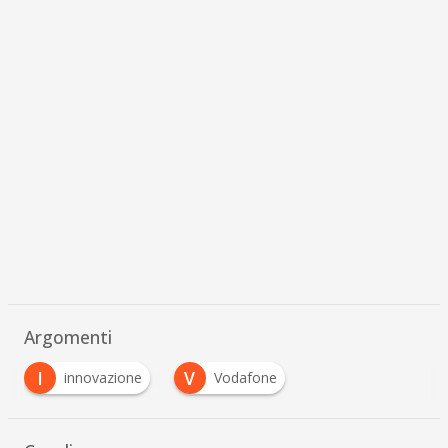
Argomenti
I
V
innovazione
Vodafone