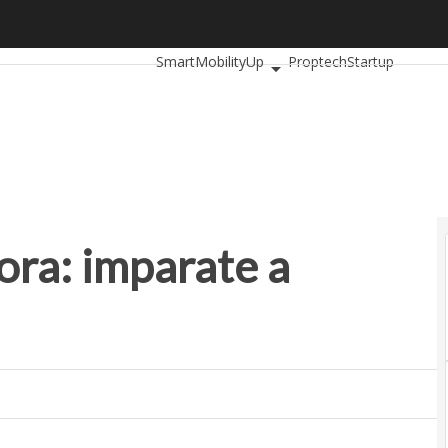
a: imparate a parlare
Ultimi articoli
AutomotiveUp
BankingUp
SmartMobilityUp
Proptech
Startup
ora: imparate a