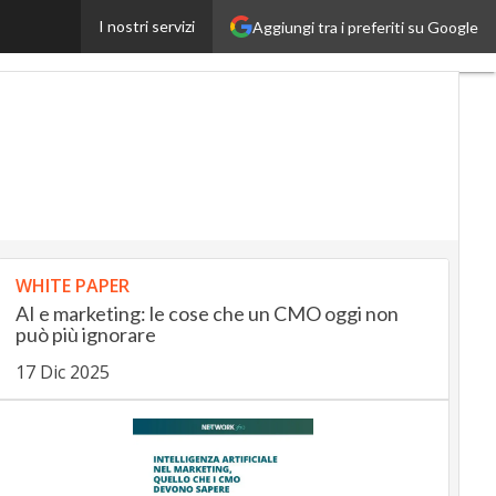
I nostri servizi
Aggiungi tra i preferiti su Google
InsuranceUp
RetailUp
WHITE PAPER
AI e marketing: le cose che un CMO oggi non
può più ignorare
17 Dic 2025