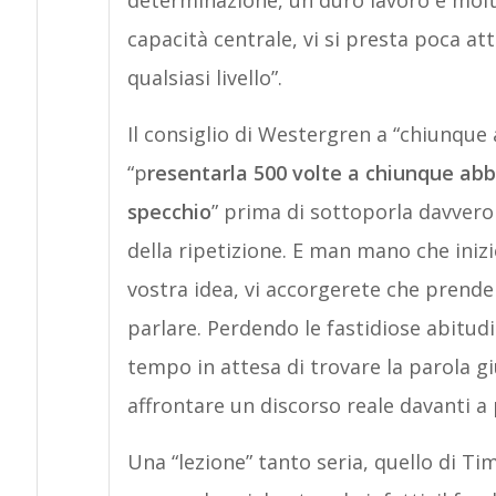
determinazione, un duro lavoro e molte
capacità centrale, vi si presta poca at
qualsiasi livello”.
Il consiglio di Westergren a “chiunque 
“p
resentarla 500 volte a chiunque abbi
specchio
” prima di sottoporla davvero
della ripetizione. E man mano che iniz
vostra idea, vi accorgerete che prende
parlare. Perdendo le fastidiose abitud
tempo in attesa di trovare la parola gi
affrontare un discorso reale davanti a 
Una “lezione” tanto seria, quello di T