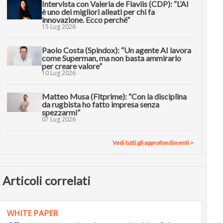
Intervista con Valeria de Flaviis (CDP): “L’AI
è uno dei migliori alleati per chi fa
innovazione. Ecco perché”
15 Lug 2026
Paolo Costa (Spindox): “Un agente AI lavora
come Superman, ma non basta ammirarlo
per creare valore”
10 Lug 2026
Matteo Musa (Fitprime): “Con la disciplina
da rugbista ho fatto impresa senza
spezzarmi”
07 Lug 2026
Vedi tutti gli approfondimenti >
Articoli correlati
WHITE PAPER