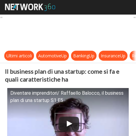
Il business plan di una startup: come
Ultimi articoli
AutomotiveUp
BankingUp
InsuranceUp
Re
Il business plan di una startup: come si fa e
quali caratteristiche ha
Diventare imprenditori/ Raffaello Balocco, il business
plan di una startup S1 E5