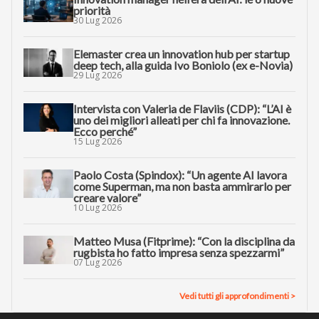
priorità
30 Lug 2026
Elemaster crea un innovation hub per startup
deep tech, alla guida Ivo Boniolo (ex e-Novia)
29 Lug 2026
Intervista con Valeria de Flaviis (CDP): “L’AI è
uno dei migliori alleati per chi fa innovazione.
Ecco perché”
15 Lug 2026
Paolo Costa (Spindox): “Un agente AI lavora
come Superman, ma non basta ammirarlo per
creare valore”
10 Lug 2026
Matteo Musa (Fitprime): “Con la disciplina da
rugbista ho fatto impresa senza spezzarmi”
07 Lug 2026
Vedi tutti gli approfondimenti >