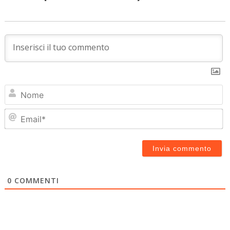
N
Em
0
COMMENTI