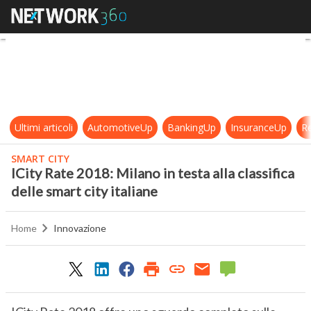
ICity Rate 2018: Milano in testa alla
Ultimi articoli
AutomotiveUp
BankingUp
InsuranceUp
Re
SMART CITY
ICity Rate 2018: Milano in testa alla classifica
delle smart city italiane
Home
Innovazione