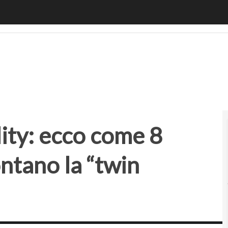
ty: ecco come 8 organizzazioni affrontano la “twin transitio
lity: ecco come 8
ntano la “twin