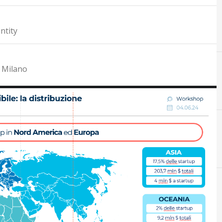
ntity
i Milano
O