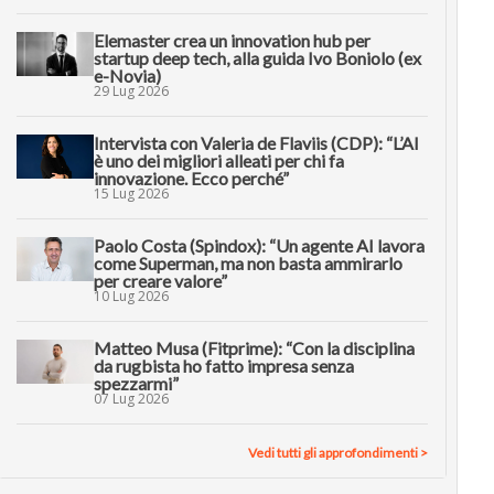
Elemaster crea un innovation hub per
startup deep tech, alla guida Ivo Boniolo (ex
e-Novia)
29 Lug 2026
Intervista con Valeria de Flaviis (CDP): “L’AI
è uno dei migliori alleati per chi fa
innovazione. Ecco perché”
15 Lug 2026
Paolo Costa (Spindox): “Un agente AI lavora
come Superman, ma non basta ammirarlo
per creare valore”
10 Lug 2026
Matteo Musa (Fitprime): “Con la disciplina
da rugbista ho fatto impresa senza
spezzarmi”
07 Lug 2026
Vedi tutti gli approfondimenti >