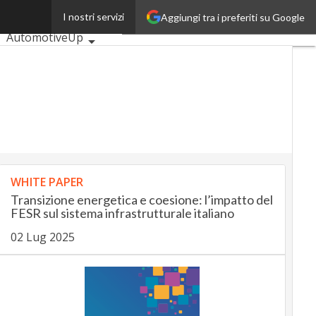
n”
I nostri servizi
Aggiungi tra i preferiti su Google
Ultimi articoli
AutomotiveUp
BankingUp
InsuranceUp
RetailUp
SmartMobilityUp
Proptech
Startup
WHITE PAPER
Transizione energetica e coesione: l’impatto del
FESR sul sistema infrastrutturale italiano
02 Lug 2025