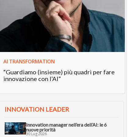
IN
In
“L
in
AI TRANSFORMATION
“Guardiamo (insieme) più quadri per fare
innovazione con l’AI”
INNOVATION LEADER
Innovation manager nell’era dell’AI: le 6
nuove priorità
30 Lug 2026