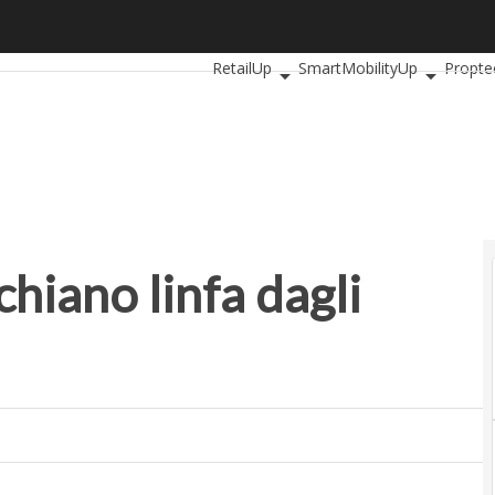
ano linfa dagli innovatori
Ultimi articoli
AutomotiveUp
Bankin
RetailUp
SmartMobilityUp
Propte
hiano linfa dagli