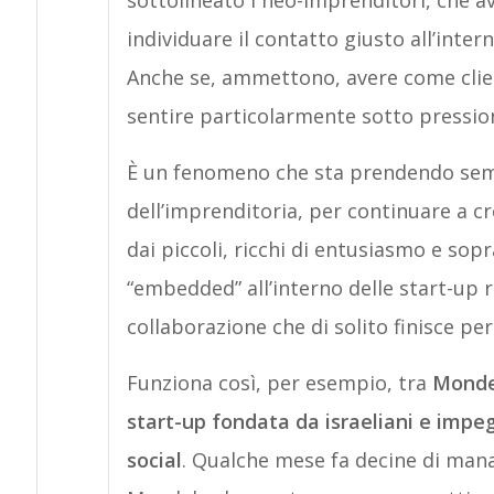
sottolineato i neo-imprenditori, che
individuare il contatto giusto all’inte
Anche se, ammettono, avere come client
sentire particolarmente sotto pressio
È un fenomeno che sta prendendo sempr
dell’imprenditoria, per continuare a cr
dai piccoli, ricchi di entusiasmo e sop
“embedded” all’interno delle start-up 
collaborazione che di solito finisce pe
Funziona così, per esempio, tra
Mondel
start-up fondata da israeliani e impeg
social
. Qualche mese fa decine di mana