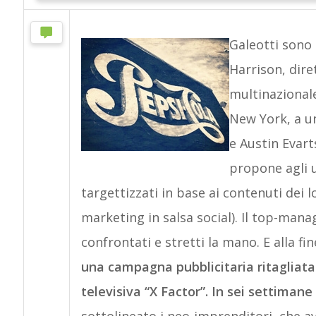
Galeotti sono 
Harrison, dire
multinazional
New York, a un
e Austin Evart
propone agli u
targettizzati in base ai contenuti dei lo
marketing in salsa social). Il top-manag
confrontati e stretti la mano. E alla fi
una campagna pubblicitaria ritagliata
televisiva “X Factor”. In sei settiman