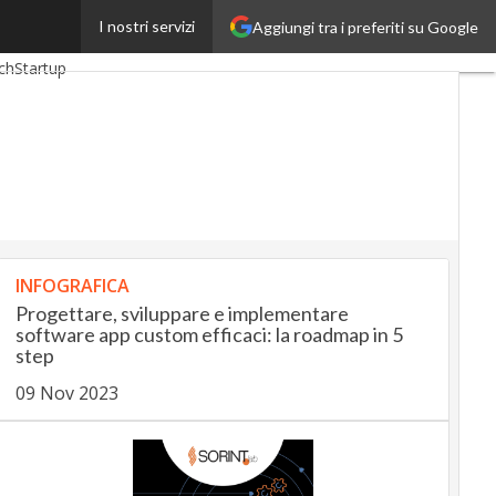
I nostri servizi
Aggiungi tra i preferiti su Google
gUp
InsuranceUp
ch
Startup
INFOGRAFICA
Progettare, sviluppare e implementare
software app custom efficaci: la roadmap in 5
step
09 Nov 2023