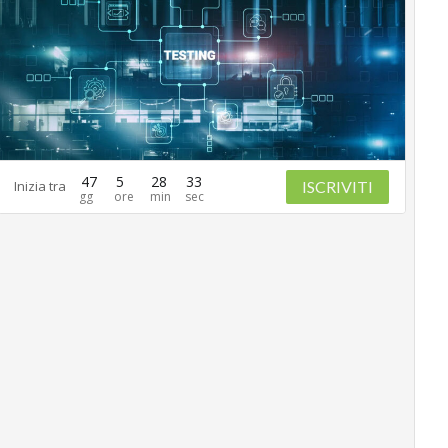
47
5
28
32
ISCRIVITI
Inizia tra