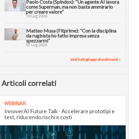
Paolo Costa (Spindox): “Un agente AI lavora
come Superman, ma non basta ammirarlo
per creare valore”
10 Lug 2026
Matteo Musa (Fitprime): “Con la disciplina
da rugbista ho fatto impresa senza
spezzarmi”
07 Lug 2026
Vedi tutti gli approfondimenti >
Articoli correlati
WEBINAR
InnoverAI Future Talk - Accelerare prototipi e
test, riducendo rischi e costi