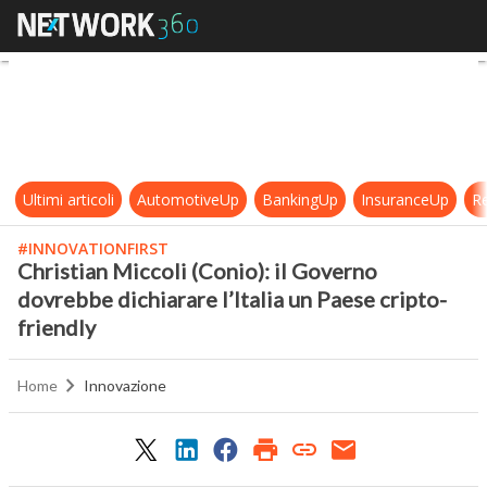
Christian Miccoli (Conio): il Gover
Ultimi articoli
AutomotiveUp
BankingUp
InsuranceUp
Re
#INNOVATIONFIRST
Christian Miccoli (Conio): il Governo
dovrebbe dichiarare l’Italia un Paese cripto-
friendly
Home
Innovazione