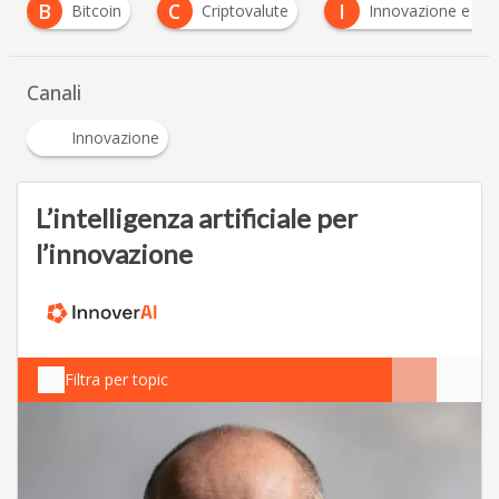
C
I
Bitcoin
Criptovalute
Innovazione e crescita
…
Canali
Innovazione
L’intelligenza artificiale per
l’innovazione
Filtra per topic