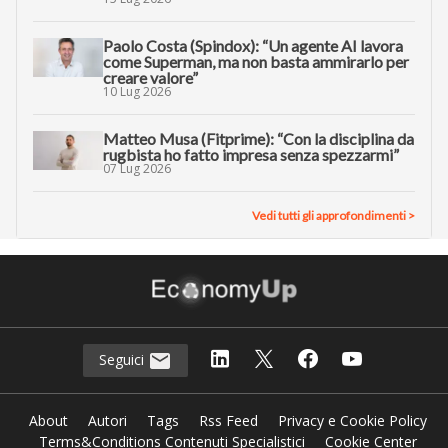
Paolo Costa (Spindox): “Un agente AI lavora
come Superman, ma non basta ammirarlo per
creare valore”
10 Lug 2026
Matteo Musa (Fitprime): “Con la disciplina da
rugbista ho fatto impresa senza spezzarmi”
07 Lug 2026
Vedi tutti gli approfondimenti >
Seguici
About
Autori
Tags
Rss Feed
Privacy e Cookie Policy
Terms&Conditions Contenuti Specialistici
Cookie Center