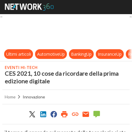
CES 2021, 10 cose da ricordare dell
Ultimi articoli
AutomotiveUp
BankingUp
InsuranceUp
Re
EVENTI HI-TECH
CES 2021, 10 cose da ricordare della prima
edizione digitale
Home
Innovazione