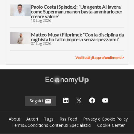
Paolo Costa (Spindox): “Un agente AI lavora
come Superman, ma non basta ammirarlo per
creare valore”
10 Lug 2026
Matteo Musa (Fitprime): “Con la disciplina da
rugbista ho fatto impresa senza spezzarmi”
07 Lug 2026
Vedi tutti gli approfondimenti >
Seguici
About
Autori
Tags
Rss Feed
Privacy e Cookie Policy
Terms&Conditions Contenuti Specialistici
Cookie Center