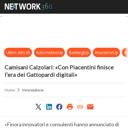
Camisani Calzolari: «Con Piacentini 
Ultimi articoli
AutomotiveUp
BankingUp
InsuranceUp
Re
Camisani Calzolari: «Con Piacentini finisce
l’era dei Gattopardi digitali»
Home
Innovazione
«Finora innovatori e consulenti hanno annunciato di